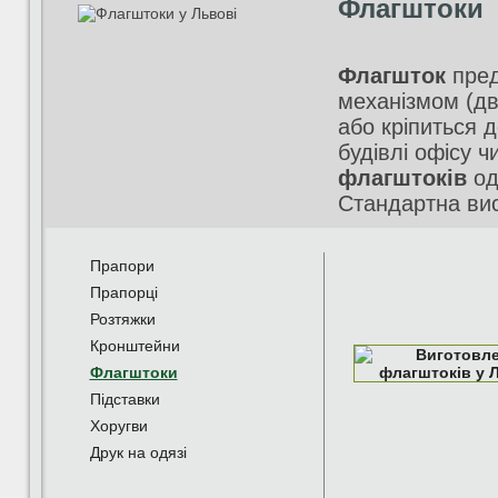
Флагштоки
Флагшток
пред
механізмом
(дв
або кріпиться 
будівлі офісу ч
флагштоків
од
Стандартна вис
Прапори
Прапорці
Розтяжки
Кронштейни
Флагштоки
Підставки
Хоругви
Друк на одязі