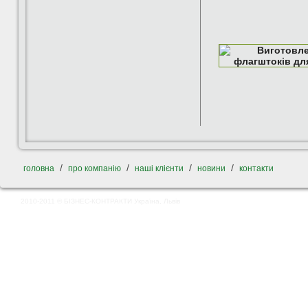
/
/
/
/
головна
про компанію
наші клієнти
новини
контакти
2010-2011 © БІЗНЕС-КОНТРАКТИ Україна, Львів