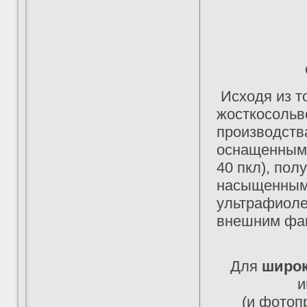
Исходя из т
жосткосольв
производств
оснащенным 
40 пкл), пол
насыщенными
ультрафиоле
внешним фа
Для
широк
и
(и фотоп