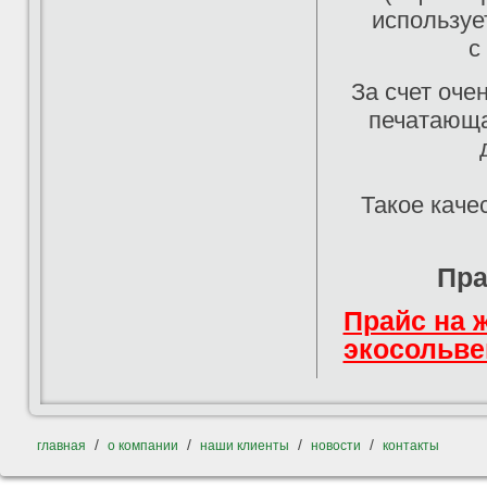
используе
с
За счет оче
печатающая
Такое каче
Пра
Прайс на 
экосольве
/
/
/
/
главная
о компании
наши клиенты
новости
контакты