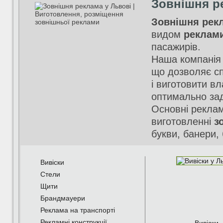
Зовнішня р
Зовнішня рек
видом
реклам
пасажирів.
Наша компанія 
що дозволяє с
і виготовити в
оптимально зад
Основні реклам
виготовленні
з
букви, банери, 
Вивіски
Стели
Щити
Брандмауери
Реклама на транспорті
Рекламні конструкції