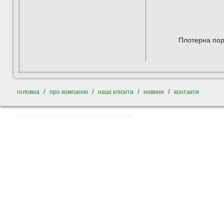
Плотерна пор
/
/
/
/
головна
про компанію
наші клієнти
новини
контакти
2010-2011 © БІЗНЕС-КОНТРАКТИ Україна, Львів