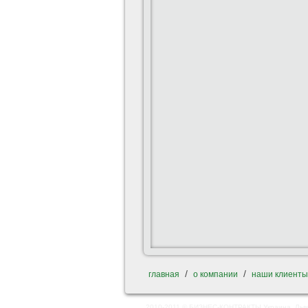
/
/
главная
о компании
наши клиенты
2010-2011 © БИЗНЕС-КОНТРАКТЫ Украина, Льв