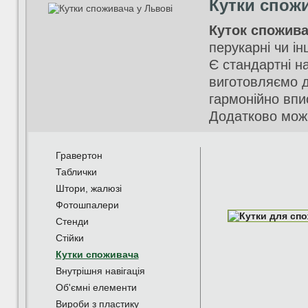
Кутки спож
Куток спожив
перукарні чи ін
Є стандартні на
виготовляємо д
гармонійно впи
Додатково можн
Гравертон
Таблички
Штори, жалюзі
Фотошпалери
Стенди
Стійки
Кутки споживача
Внутрішня навігація
Об'ємні елементи
Вироби з пластику