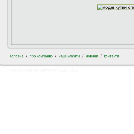
/
/
/
/
головна
про компанію
наші клієнти
новини
контакти
2010-2011 © БІЗНЕС-КОНТРАКТИ Україна, Львів