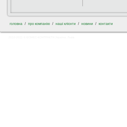
/
/
/
/
головна
про компанію
наші клієнти
новини
контакти
2010-2011 © БІЗНЕС-КОНТРАКТИ Україна, Львів