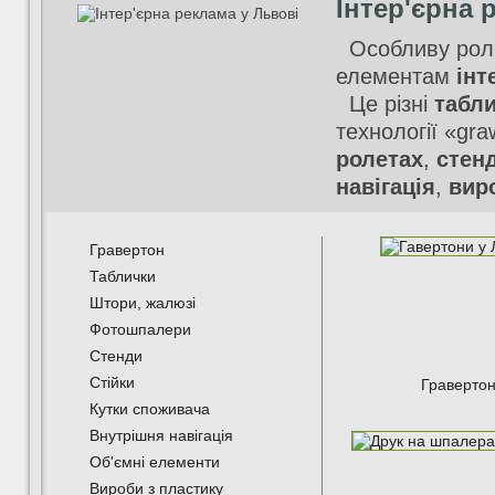
Інтер'єрна 
Особливу роль 
елементам
інт
Це різні
табл
технології «gra
ролетах
,
стен
навігація
,
вир
Гравертон
Таблички
Штори, жалюзі
Фотошпалери
Стенди
Стійки
Граверто
Кутки споживача
Внутрішня навігація
Об'ємні елементи
Вироби з пластику