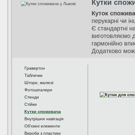
Кутки спож
Куток спожив
перукарні чи ін
Є стандартні на
виготовляємо д
гармонійно впи
Додатково можн
Гравертон
Таблички
Штори, жалюзі
Фотошпалери
Стенди
Стійки
Кутки споживача
Внутрішня навігація
Об'ємні елементи
Вироби з пластику