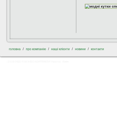
/
/
/
/
головна
про компанію
наші клієнти
новини
контакти
2010-2011 © БІЗНЕС-КОНТРАКТИ Україна, Львів