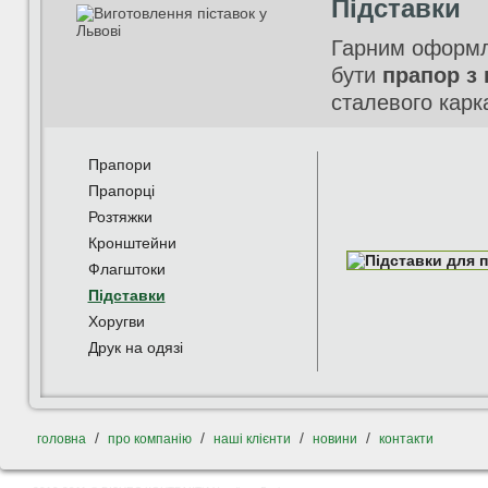
Підставки
Гарним оформле
бути
прапор з 
сталевого карк
Прапори
Прапорці
Розтяжки
Кронштейни
Флагштоки
Підставки
Хоругви
Друк на одязі
/
/
/
/
головна
про компанію
наші клієнти
новини
контакти