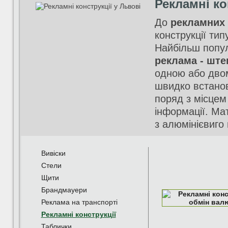
Рекламні ко
До
рекламних 
конструкції тип
Найбільш попул
реклама - ште
одною або дво
швидко встанов
поряд з місцем
інформації.
Мат
з алюмінієвиго 
Вивіски
Стели
Щити
Брандмауери
Реклама на транспорті
Рекламні конструкції
Таблички