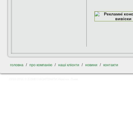
/
/
/
/
головна
про компанію
наші клієнти
новини
контакти
2010-2011 © БІЗНЕС-КОНТРАКТИ Україна, Львів